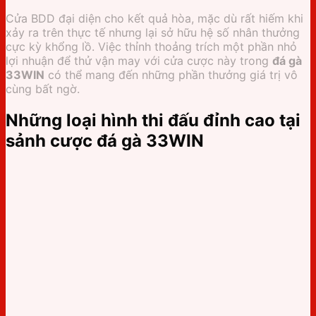
Cửa BDD đại diện cho kết quả hòa, mặc dù rất hiếm khi
xảy ra trên thực tế nhưng lại sở hữu hệ số nhân thưởng
cực kỳ khổng lồ. Việc thỉnh thoảng trích một phần nhỏ
lợi nhuận để thử vận may với cửa cược này trong
đá gà
33WIN
có thể mang đến những phần thưởng giá trị vô
cùng bất ngờ.
Những loại hình thi đấu đỉnh cao tại
sảnh cược đá gà 33WIN