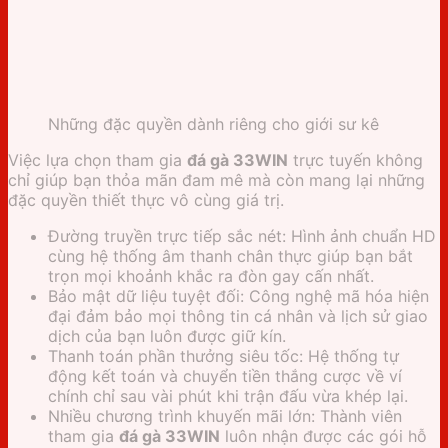
Những đặc quyền dành riêng cho giới sư kê
Việc lựa chọn tham gia
đá gà 33WIN
trực tuyến không
chỉ giúp bạn thỏa mãn đam mê mà còn mang lại những
đặc quyền thiết thực vô cùng giá trị.
Đường truyền trực tiếp sắc nét: Hình ảnh chuẩn HD
cùng hệ thống âm thanh chân thực giúp bạn bắt
trọn mọi khoảnh khắc ra đòn gay cấn nhất.
Bảo mật dữ liệu tuyệt đối: Công nghệ mã hóa hiện
đại đảm bảo mọi thông tin cá nhân và lịch sử giao
dịch của bạn luôn được giữ kín.
Thanh toán phần thưởng siêu tốc: Hệ thống tự
động kết toán và chuyển tiền thắng cược về ví
chính chỉ sau vài phút khi trận đấu vừa khép lại.
Nhiều chương trình khuyến mãi lớn: Thành viên
tham gia
đá gà 33WIN
luôn nhận được các gói hỗ