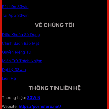
Rút tiền 33win
Tải App 33win
VỀ CHÚNG TÔI
Điều Khoản Sử Dụng
Chính Sách Bảo Mật
Quyền Riêng Tư
Miễn Trừ Trách Nhiệm
Đại Lý 33win
Liên Hệ
THÔNG TIN LIÊN HỆ
Thương hiệu:
33WIN
Website:
https://pornoforx.net/