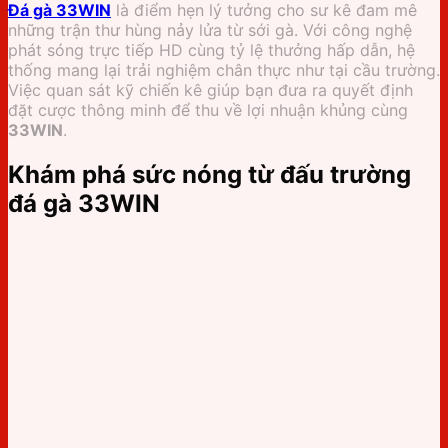
Đá gà 33WIN
là điểm hẹn lý tưởng cho sư kê đam mê
những trận thư hùng nảy lửa từ sới gà. Với công nghệ
phát sóng trực tiếp HD cùng tỷ lệ thưởng hấp dẫn, hệ
thống mang lại trải nghiệm chân thực như tại cầu trường.
Việc quan sát kỹ chiến kê giúp bạn đưa ra quyết định
đặt cược thông minh để thu về lợi nhuận khủng cùng
33WIN
.
Khám phá sức nóng từ đấu trường
đá gà 33WIN