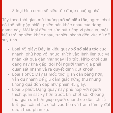
3 loại hình cược số siêu tốc được chuộng nhất
Tùy theo thời gian mở thưởng
xổ số siêu tốc
, người chơi
có thể bắt gặp nhiều phiên bản khác nhau của dòng
game này. Mỗi loại đều có sức hút riêng vì phục vụ một
kiểu trải nghiệm khác nhau, từ siêu nhanh đến vừa đủ để
suy tính.
Loại 45 giây: Đây là kiểu quay
xổ số siêu tốc
cực
nhanh, phù hợp với người thích vào lệnh liên tục và
nhận kết quả gần như ngay lập tức. Nhịp chơi của
dạng này khá gấp, đòi hỏi người tham gia phải
quan sát nhanh và ra quyết định dứt khoát.
Loại 1 phút: Đây là mốc thời gian cân bằng hơn,
vẫn đủ nhanh để giữ cảm giác hứng thú nhưng
không quá dồn dập như phiên 45 giây.
Loại 5 phút: Dạng quay này phù hợp với người
thích quan sát kỹ hơn trước khi chốt số. Khoảng
thời gian dài hơn giúp người chơi theo dõi lịch sử
kết quả, cân nhắc cách vào tiền và tránh tâm lý đặt
cược theo phản xạ.