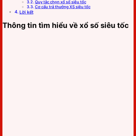
Quy tắc chọn xổ số siêu tốc
Cơ cấu trả thưởng XS siêu tốc
Lời kết
Thông tin tìm hiểu về xổ số siêu tốc