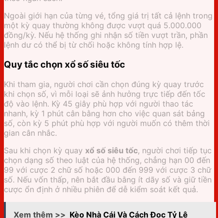
Ngoài giới hạn của từng vé, tổng giá trị tất cả lệnh trong
một kỳ quay thường không được vượt quá 5.000.000
đồng/kỳ. Nếu hệ thống ghi nhận số tiền vượt trần, phần
lệnh dư có thể bị từ chối hoặc không tính hợp lệ.
Quy tắc chọn xổ số siêu tốc
Khi tham gia, người chơi cần chọn đúng kỳ quay trước
khi chọn số, vì mỗi loại sẽ ảnh hưởng trực tiếp đến tốc
độ vào lệnh. Kỳ 45 giây phù hợp với người thao tác
nhanh, kỳ 1 phút cân bằng hơn cho việc quan sát bảng
số, còn kỳ 5 phút phù hợp với người muốn có thêm thời
gian cân nhắc.
Sau khi chọn kỳ quay
xổ số siêu tốc
, người chơi tiếp tục
chọn dạng số theo luật của hệ thống, chẳng hạn 00 đến
99 với cược 2 chữ số hoặc 000 đến 999 với cược 3 chữ
số. Nếu vốn thấp, nên bắt đầu bằng ít dãy số và giữ tiền
cược ổn định ở nhiều phiên để dễ kiểm soát kết quả.
Xem thêm >>
Kèo Nhà Cái Và Cách Đọc Tỷ Lệ