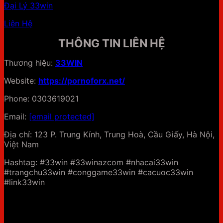
Đại Lý 33win
Liên Hệ
THÔNG TIN LIÊN HỆ
Thương hiệu:
33WIN
Website:
https://pornoforx.net/
Phone: 0303619021
Email:
[email protected]
Địa chỉ: 123 P. Trung Kính, Trung Hoà, Cầu Giấy, Hà Nội,
Việt Nam
Hashtag: #33win #33winazcom #nhacai33win
#trangchu33win #conggame33win #cacuoc33win
#link33win