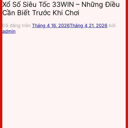
Xổ Số Siêu Tốc 33WIN – Những Điều
Cần Biết Trước Khi Chơi
Đã đăng trên
Tháng 4 16, 2026
Tháng 4 21, 2026
bởi
admin