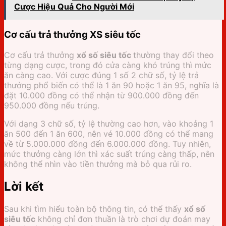
Cược Hiệu Quả Cho Người Mới
Cơ cấu trả thưởng XS siêu tốc
Cơ cấu trả thưởng
xổ số siêu tốc
thường thay đổi theo
từng dạng cược, trong đó cửa càng khó trúng thì mức
ăn càng cao. Với cược đúng 1 số 2 chữ số, tỷ lệ trả
thưởng phổ biến có thể là 1 ăn 90 hoặc 1 ăn 95, nghĩa là
đặt 10.000 đồng có thể nhận từ 900.000 đồng đến
950.000 đồng nếu trúng.
Với dạng 3 chữ số, tỷ lệ thường cao hơn, vào khoảng 1
ăn 500 đến 1 ăn 600, nên vé 10.000 đồng có thể mang
về từ 5.000.000 đồng đến 6.000.000 đồng. Tuy nhiên,
mức thưởng càng lớn thì xác suất trúng càng thấp, nên
không thể nhìn vào tiền thưởng mà bỏ qua rủi ro.
Lời kết
Sau khi tìm hiểu toàn bộ thông tin, có thể thấy
xổ số
siêu tốc
không chỉ đơn thuần là trò chơi dự đoán may